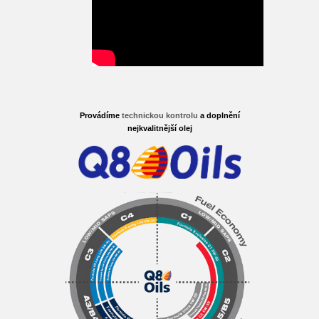
Provádíme
technickou kontrolu
a doplnění
nejkvalitnější olej