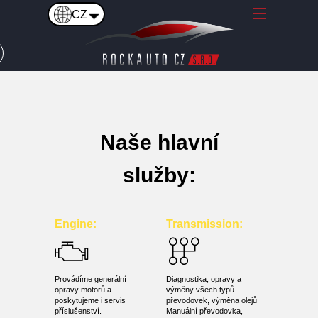
CZ
Язык
O nás
Služby
Язык
Naše hlavní
CZ
ENG
UA
služby:
Engine:
Transmission:
Provádíme generální
Diagnostika, opravy a
opravy motorů a
výměny všech typů
poskytujeme i servis
převodovek, výměna olejů
příslušenství.
Manuální převodovka,