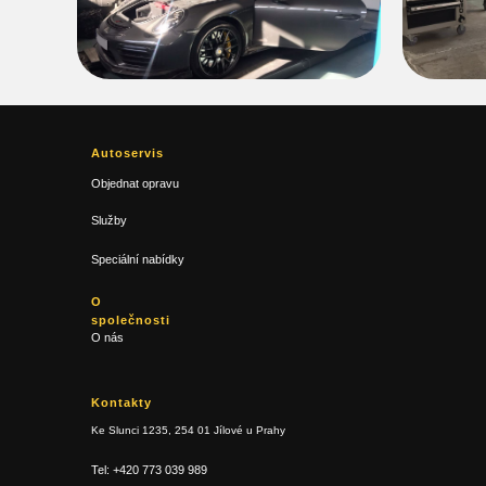
Autoservis
Objednat opravu
Služby
Speciální nabídky
O
společnosti
O nás
Kon
takty
Ke Slunci 1235, 254 01 Jílové u Prahy
Tel: +420 773 039 989