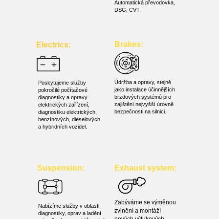
Automatická převodovka,
DSG, СVT.
Brakes:
Electrics:
Údržba a opravy, stejně
Poskytujeme služby
jako instalace účinnějších
pokročilé počítačové
brzdových systémů pro
diagnostiky a opravy
zajištění nejvyšší úrovně
elektrických zařízení,
bezpečnosti na silnici.
diagnostiku elektrických,
benzínových, dieselových
a hybridních vozidel.
Suspension:
Exhaust system:
Zabýváme se výměnou
Nabízíme služby v oblasti
zvlnění a montáží
diagnostiky, oprav a ladění