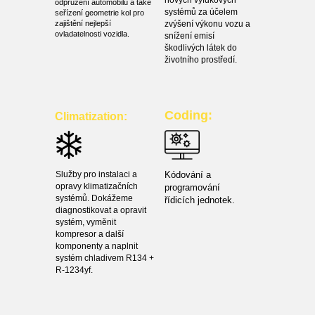
nových výfukových
odpružení automobilů a také
systémů za účelem
seřízení geometrie kol pro
zajištění nejlepší
zvýšení výkonu vozu a
ovladatelnosti vozidla.
snížení emisí
škodlivých látek do
životního prostředí.
Coding:
Climatization:
Služby pro instalaci a
Kódování a
opravy klimatizačních
programování
systémů. Dokážeme
řídicích jednotek.
diagnostikovat a opravit
systém, vyměnit
kompresor a další
komponenty a naplnit
systém chladivem R134 +
R-1234yf.