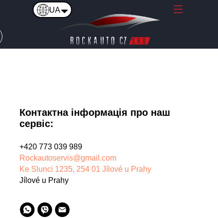
UA
Язык
Про нас
Послуги
Язык
CZ
ENG
Контактна інформація про наш
UA
сервіс:
+420 773 039 989
Rockautoservis@gmail.com
Ke Slunci 1235, 254 01 Jílové u Prahy
Jílové u Prahy